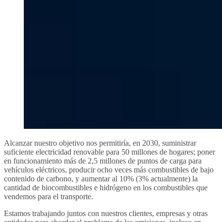
Alcanzar nuestro objetivo nos permitiría, en 2030, suministrar
suficiente electricidad renovable para 50 millones de hogares; poner
en funcionamiento más de 2,5 millones de puntos de carga para
vehículos eléctricos, producir ocho veces más combustibles de bajo
contenido de carbono, y aumentar al 10% (3% actualmente) la
cantidad de biocombustibles e hidrógeno en los combustibles que
vendemos para el transporte.
Estamos trabajando juntos con nuestros clientes, empresas y otras